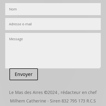
Envoyer
Le Mas des Aires ©2024 , rédacteur en chef
Milhem Catherine - Siren
832 795 173 R.C.S