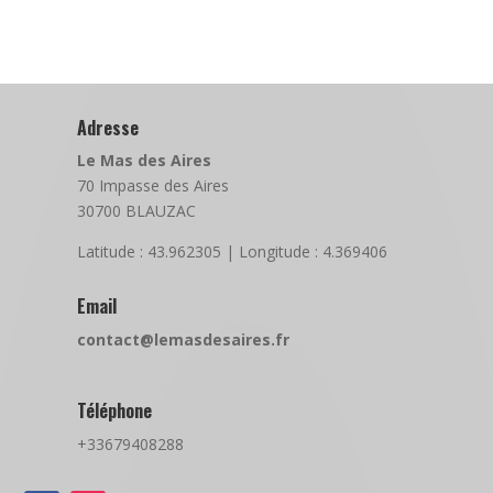
Adresse
Le Mas des Aires
70 Impasse des Aires
30700 BLAUZAC
Latitude : 43.962305 | Longitude : 4.369406
Email
contact@lemasdesaires.fr
Téléphone
+33679408288‬