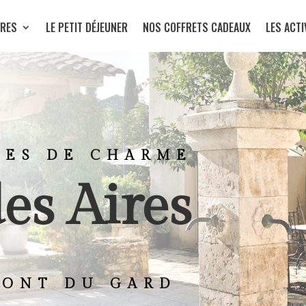
RES
LE PETIT DÉJEUNER
NOS COFFRETS CADEAUX
LES ACTI
TES DE CHARME
es Aires
PONT DU GARD