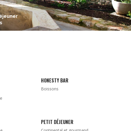
déjeuner
s
HONESTY BAR
Boissons
re
PETIT DÉJEUNER
de
Continental et gourmand