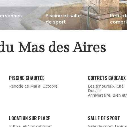
personnes
Piscine et salle
Petit-
de sport
compri
 du Mas des Aires
PISCINE CHAUFFÉE
COFFRETS CADEAUX
Periode de Mai à Octobre
Les amoureux, Cité
Ducale
Anniversaire, Bien êt
LOCATION SUR PLACE
SALLE DE SPORT
E-Bike et Cox cabriolet
Salle de sport, tapis 